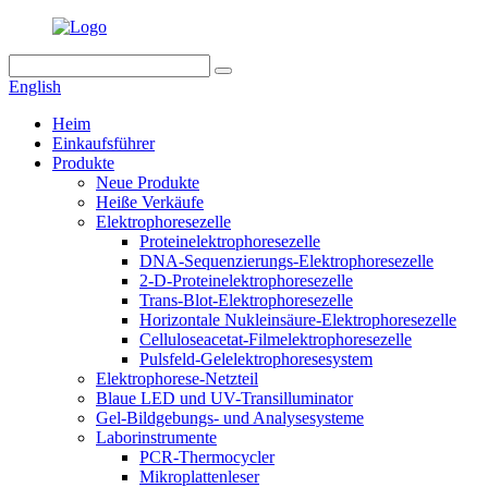
English
Heim
Einkaufsführer
Produkte
Neue Produkte
Heiße Verkäufe
Elektrophoresezelle
Proteinelektrophoresezelle
DNA-Sequenzierungs-Elektrophoresezelle
2-D-Proteinelektrophoresezelle
Trans-Blot-Elektrophoresezelle
Horizontale Nukleinsäure-Elektrophoresezelle
Celluloseacetat-Filmelektrophoresezelle
Pulsfeld-Gelelektrophoresesystem
Elektrophorese-Netzteil
Blaue LED und UV-Transilluminator
Gel-Bildgebungs- und Analysesysteme
Laborinstrumente
PCR-Thermocycler
Mikroplattenleser