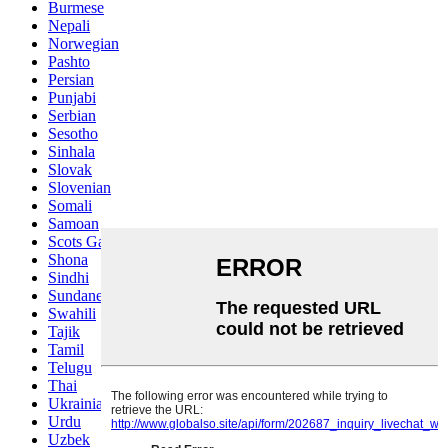
Burmese
Nepali
Norwegian
Pashto
Persian
Punjabi
Serbian
Sesotho
Sinhala
Slovak
Slovenian
Somali
Samoan
Scots Gaelic
Shona
Sindhi
Sundanese
Swahili
Tajik
Tamil
Telugu
Thai
Ukrainian
Urdu
Uzbek