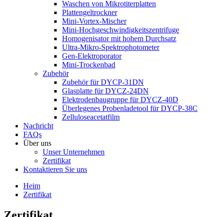
Waschen von Mikrotiterplatten
Plattengeltrockner
Mini-Vortex-Mischer
Mini-Hochgeschwindigkeitszentrifuge
Homogenisator mit hohem Durchsatz
Ultra-Mikro-Spektrophotometer
Gen-Elektroporator
Mini-Trockenbad
Zubehör
Zubehör für DYCP-31DN
Glasplatte für DYCZ-24DN
Elektrodenbaugruppe für DYCZ-40D
Überlegenes Probenladetool für DYCP-38C
Zelluloseacetatfilm
Nachricht
FAQs
Über uns
Unser Unternehmen
Zertifikat
Kontaktieren Sie uns
Heim
Zertifikat
Zertifikat