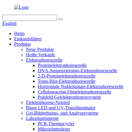
English
Heim
Einkaufsführer
Produkte
Neue Produkte
Heiße Verkäufe
Elektrophoresezelle
Proteinelektrophoresezelle
DNA-Sequenzierungs-Elektrophoresezelle
2-D-Proteinelektrophoresezelle
Trans-Blot-Elektrophoresezelle
Horizontale Nukleinsäure-Elektrophoresezelle
Celluloseacetat-Filmelektrophoresezelle
Pulsfeld-Gelelektrophoresesystem
Elektrophorese-Netzteil
Blaue LED und UV-Transilluminator
Gel-Bildgebungs- und Analysesysteme
Laborinstrumente
PCR-Thermocycler
Mikroplattenleser