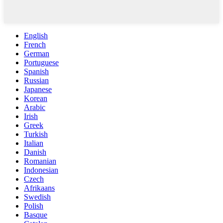
English
French
German
Portuguese
Spanish
Russian
Japanese
Korean
Arabic
Irish
Greek
Turkish
Italian
Danish
Romanian
Indonesian
Czech
Afrikaans
Swedish
Polish
Basque