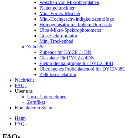
Waschen von Mikrotiterplatten
Plattengeltrockner
Mini-Vortex-Mischer
Mini-Hochgeschwindigkeitszentrifuge
Homogenisator mit hohem Durchsatz
Ultra-Mikro-Spektrophotometer
Gen-Elektroporator
Mini-Trockenbad
Zubehör
Zubehör für DYCP-31DN
Glasplatte für DYCZ-24DN
Elektrodenbaugruppe für DYCZ-40D
Überlegenes Probenladetool für DYCP-38C
Zelluloseacetatfilm
Nachricht
FAQs
Über uns
Unser Unternehmen
Zertifikat
Kontaktieren Sie uns
Heim
FAQs
FAQs