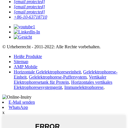
[email protected]
[email protected]
[email protected]
+86-10-63718710
© Urheberrecht - 2011-2022: Alle Rechte vorbehalten.
Heiße Produkte
Sitemap
AMP Mobile
Horizontale Gelelektrophoreseeinheit
,
Gelelektrophorese-
Einheit
,
Gelelektrophorese-Puffersystem
,
Vertikaler
Elektrophoresetank für Protein
,
Horizontales vertikales
Elektrophoresesystemgerät
,
Immunelektrophorese
,
E-Mail senden
WhatsApp
x