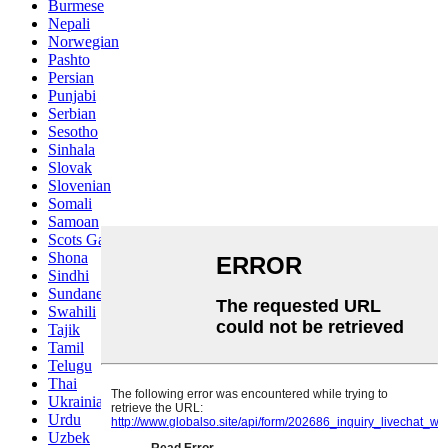
Burmese
Nepali
Norwegian
Pashto
Persian
Punjabi
Serbian
Sesotho
Sinhala
Slovak
Slovenian
Somali
Samoan
Scots Gaelic
Shona
Sindhi
Sundanese
Swahili
Tajik
Tamil
Telugu
Thai
Ukrainian
Urdu
Uzbek