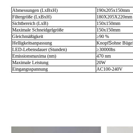
Abmessungen (LxBxH)
190x205x150mm
Filtergröße (LxBxH)
180X205X220mm
Sichtbereich (LxB)
150x150mm
Maximale Schneidgelgröße
150x150mm
Gleichmäßigkeit
≥90 %
Helligkeitsanpassung
Knopf
S
ohne Büge
LED-Lebensdauer (Stunden)
≥30000hs
Emissionsmaxima (nm)
470 nm
Maximale Leistung
20W
Eingangsspannung
AC100-240V