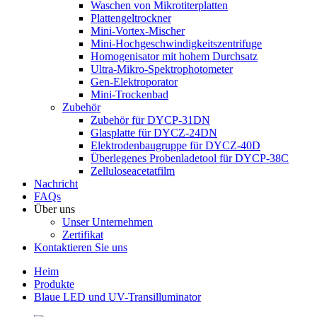
Waschen von Mikrotiterplatten
Plattengeltrockner
Mini-Vortex-Mischer
Mini-Hochgeschwindigkeitszentrifuge
Homogenisator mit hohem Durchsatz
Ultra-Mikro-Spektrophotometer
Gen-Elektroporator
Mini-Trockenbad
Zubehör
Zubehör für DYCP-31DN
Glasplatte für DYCZ-24DN
Elektrodenbaugruppe für DYCZ-40D
Überlegenes Probenladetool für DYCP-38C
Zelluloseacetatfilm
Nachricht
FAQs
Über uns
Unser Unternehmen
Zertifikat
Kontaktieren Sie uns
Heim
Produkte
Blaue LED und UV-Transilluminator