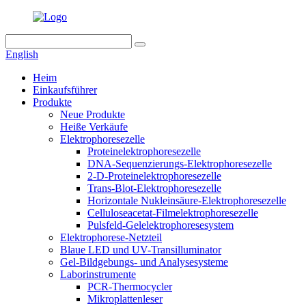
English
Heim
Einkaufsführer
Produkte
Neue Produkte
Heiße Verkäufe
Elektrophoresezelle
Proteinelektrophoresezelle
DNA-Sequenzierungs-Elektrophoresezelle
2-D-Proteinelektrophoresezelle
Trans-Blot-Elektrophoresezelle
Horizontale Nukleinsäure-Elektrophoresezelle
Celluloseacetat-Filmelektrophoresezelle
Pulsfeld-Gelelektrophoresesystem
Elektrophorese-Netzteil
Blaue LED und UV-Transilluminator
Gel-Bildgebungs- und Analysesysteme
Laborinstrumente
PCR-Thermocycler
Mikroplattenleser